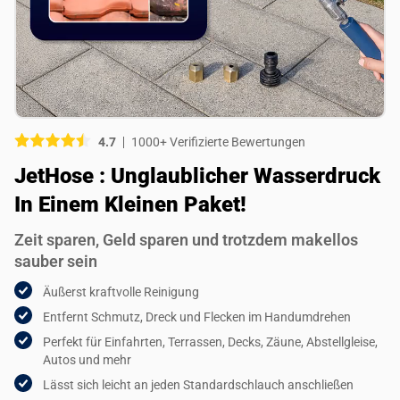
Bild (optional)
Wähle deine Bilder aus
Wähle deine Bilder aus
4.7
1000+ Verifizierte Bewertungen
Empfiehlst du dieses Produkt?
JetHose : Unglaublicher Wasserdruck
Ja
Nein
In Einem Kleinen Paket!
ÜBERPRÜFUNG EINSCHICKEN
Zeit sparen, Geld sparen und trotzdem makellos
sauber sein
Äußerst kraftvolle Reinigung
Entfernt Schmutz, Dreck und Flecken im Handumdrehen
Perfekt für Einfahrten, Terrassen, Decks, Zäune, Abstellgleise,
Autos und mehr
Lässt sich leicht an jeden Standardschlauch anschließen