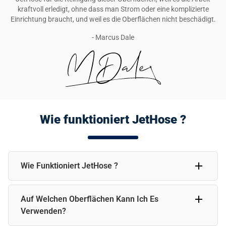
kraftvoll erledigt, ohne dass man Strom oder eine komplizierte
Einrichtung braucht, und weil es die Oberflächen nicht beschädigt.
- Marcus Dale
Wie funktioniert JetHose ?
Wie Funktioniert JetHose ?
JetHose nutzt die fortschrittliche Hydro-Power-
Auf Welchen Oberflächen Kann Ich Es
Technologie, um Schmutz zu entfernen und deine
Oberflächen zu reinigen. Er wird an deinen Gartenschlauch
Verwenden?
angeschlossen und bietet mehrere Sprühbilder, um