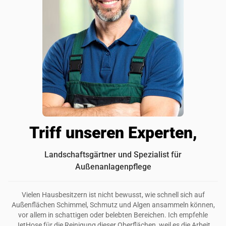
Sehr zu empfehlen, wenn du einen älteren Raum
wiederbeleben willst, denn er ist kraftvoll, aber nicht
zerstörerisch
War diese Rezension hilfreich?
2
0
Triff unseren Experten,
Landschaftsgärtner und Spezialist für
Außenanlagenpflege
Vielen Hausbesitzern ist nicht bewusst, wie schnell sich auf
Außenflächen Schimmel, Schmutz und Algen ansammeln können,
vor allem in schattigen oder belebten Bereichen. Ich empfehle
JetHose für die Reinigung dieser Oberflächen, weil es die Arbeit