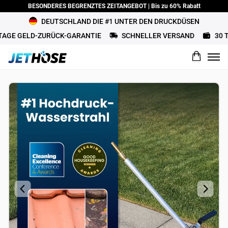
BESONDERES BEGRENZTES ZEITANGEBOT | Bis zu 60% Rabatt
DEUTSCHLAND DIE #1 UNTER DEN DRUCKDÜSEN
 GELD-ZURÜCK-GARANTIE
SCHNELLER VERSAND
30 TAGE
Wie würdest du dieses Produkt bewerten?
Name
Rezension Titel
Überprüfung