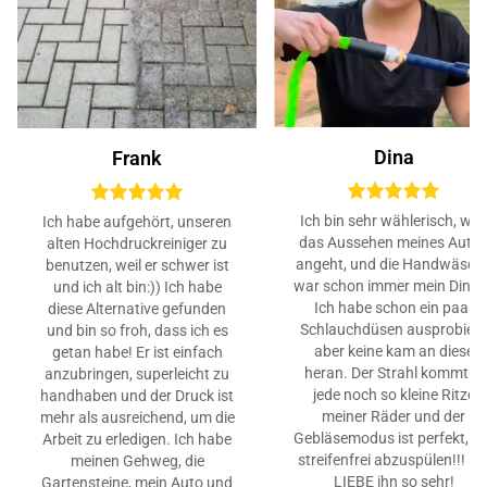
Dina
Frank
Ich bin sehr wählerisch, wa
Ich habe aufgehört, unseren
das Aussehen meines Auto
alten Hochdruckreiniger zu
angeht, und die Handwäsch
benutzen, weil er schwer ist
war schon immer mein Ding…
und ich alt bin:)) Ich habe
Ich habe schon ein paar
diese Alternative gefunden
Schlauchdüsen ausprobiert
und bin so froh, dass ich es
aber keine kam an diese
getan habe! Er ist einfach
heran. Der Strahl kommt in
anzubringen, superleicht zu
jede noch so kleine Ritze
handhaben und der Druck ist
meiner Räder und der
mehr als ausreichend, um die
Gebläsemodus ist perfekt, u
Arbeit zu erledigen. Ich habe
streifenfrei abzuspülen!!! Ic
meinen Gehweg, die
LIEBE ihn so sehr!
Gartensteine, mein Auto und