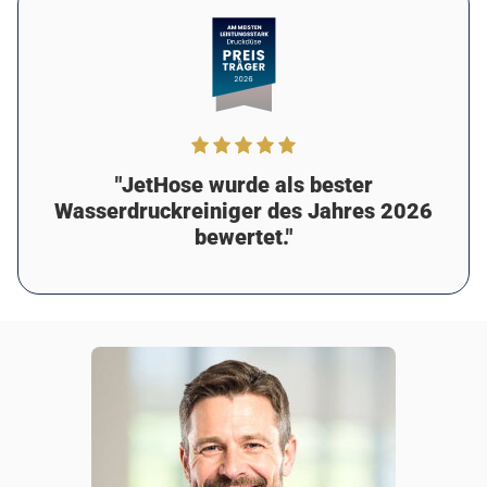
Alina R.
13 vor Tagen
Verifizierter Kunde
Meine Empfehlung
Perfekte Waschkraft
"JetHose wurde als bester
Dieses Ding ist ein Biest lmao ich habe es benutzt um
unsere Terrasse vor dem Beizen zu reinigen und es hat
Wasserdruckreiniger des Jahres 2026
wunderbar funktioniert 🫡 Es hat den ganzen alten
bewertet."
Schmutz und Schimmel entfernt ohne das Holz zu
beschädigen
War diese Rezension hilfreich?
6
0
Tobias B.
15 vor Tagen
Verifizierter Kunde
Meine Empfehlung
Wirklich gut